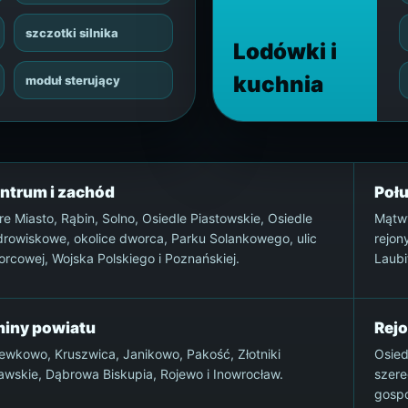
szczotki silnika
Lodówki i
kuchnia
moduł sterujący
ntrum i zachód
Połu
re Miasto, Rąbin, Solno, Osiedle Piastowskie, Osiedle
Mątwy
rowiskowe, okolice dworca, Parku Solankowego, ulic
rejon
rcowej, Wojska Polskiego i Poznańskiej.
Laubi
iny powiatu
Rej
ewkowo, Kruszwica, Janikowo, Pakość, Złotniki
Osied
awskie, Dąbrowa Biskupia, Rojewo i Inowrocław.
szere
gospo