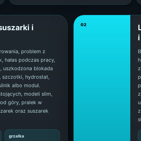
02
suszarki i
rowania, problem z
B
, hałas podczas pracy,
h
, uszkodzona blokada
z
 szczotki, hydrostat,
p
ilnik albo moduł.
p
tojących, modeli slim,
z
od góry, pralek w
u
zarek oraz suszarek
z
s
grzałka