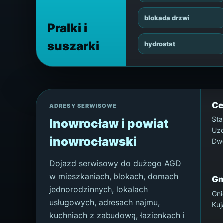
blokada drzwi
Pralki i
suszarki
hydrostat
Ce
ADRESY SERWISOWE
Sta
Inowrocław i powiat
Uzd
inowrocławski
Dwo
Dojazd serwisowy do dużego AGD
w mieszkaniach, blokach, domach
Gm
jednorodzinnych, lokalach
Gni
usługowych, adresach najmu,
Kuj
kuchniach z zabudową, łazienkach i