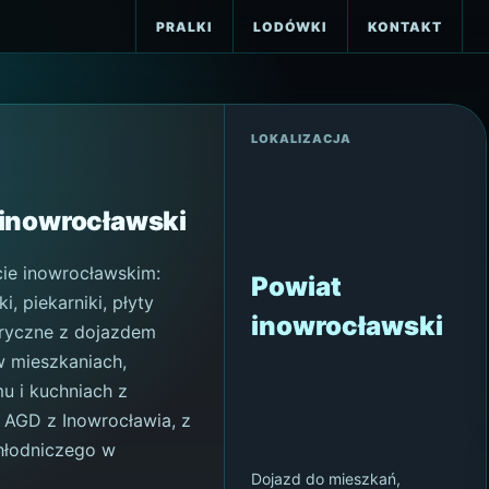
PRALKI
LODÓWKI
KONTAKT
LOKALIZACJA
 inowrocławski
ie inowrocławskim:
Powiat
i, piekarniki, płyty
inowrocławski
ktryczne z dojazdem
w mieszkaniach,
u i kuchniach z
 AGD z Inowrocławia
, z
chłodniczego w
Dojazd do mieszkań,