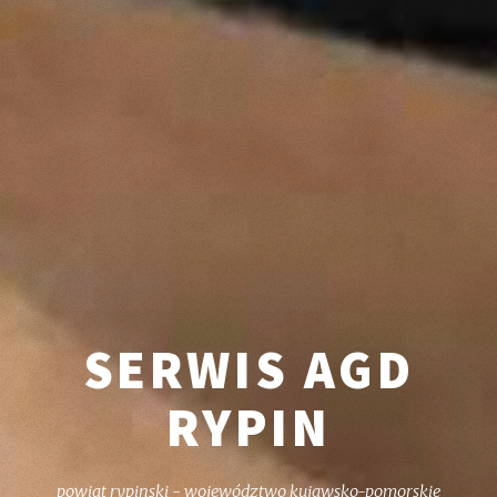
SERWIS AGD
RYPIN
powiat rypinski - województwo kujawsko-pomorskie