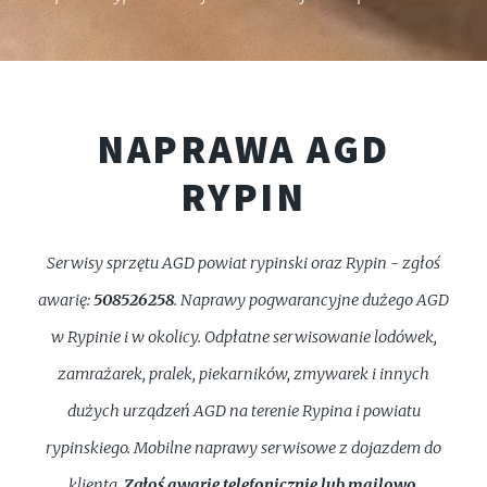
NAPRAWA AGD
RYPIN
Serwisy sprzętu AGD powiat rypinski oraz Rypin - zgłoś
awarię:
508526258
. Naprawy pogwarancyjne dużego AGD
w Rypinie i w okolicy. Odpłatne serwisowanie lodówek,
zamrażarek, pralek, piekarników, zmywarek i innych
dużych urządzeń AGD na terenie Rypina i powiatu
rypinskiego. Mobilne naprawy serwisowe z dojazdem do
klienta.
Zgłoś awarię telefonicznie lub mailowo
.