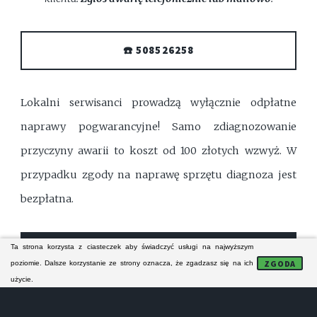
☎️ 508526258
Lokalni serwisanci prowadzą wyłącznie odpłatne
naprawy pogwarancyjne! Samo zdiagnozowanie
przyczyny awarii to koszt od 100 złotych wzwyż. W
przypadku zgody na naprawę sprzętu diagnoza jest
bezpłatna.
FORMULARZ KONTAKTOWY
Ta strona korzysta z ciasteczek aby świadczyć usługi na najwyższym
ZGODA
poziomie. Dalsze korzystanie ze strony oznacza, że zgadzasz się na ich
użycie.
NAPRAWA MODUŁÓW