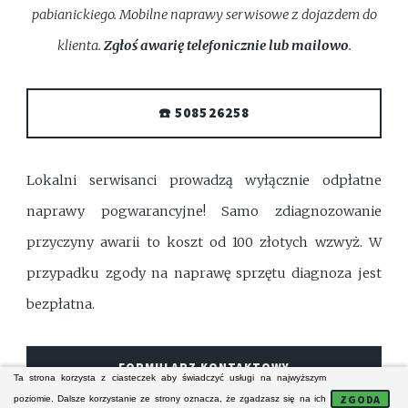
pabianickiego. Mobilne naprawy serwisowe z dojazdem do
klienta.
Zgłoś awarię telefonicznie lub mailowo
.
☎️ 508526258
Lokalni serwisanci prowadzą wyłącznie odpłatne
naprawy pogwarancyjne! Samo zdiagnozowanie
przyczyny awarii to koszt od 100 złotych wzwyż. W
przypadku zgody na naprawę sprzętu diagnoza jest
bezpłatna.
FORMULARZ KONTAKTOWY
Ta strona korzysta z ciasteczek aby świadczyć usługi na najwyższym
ZGODA
poziomie. Dalsze korzystanie ze strony oznacza, że zgadzasz się na ich