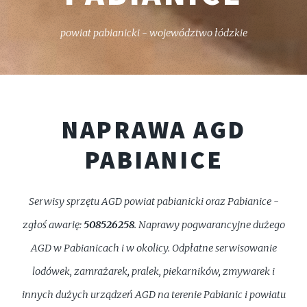
powiat pabianicki - województwo łódzkie
NAPRAWA AGD
PABIANICE
Serwisy sprzętu AGD powiat pabianicki oraz Pabianice -
zgłoś awarię:
508526258
. Naprawy pogwarancyjne dużego
AGD w Pabianicach i w okolicy. Odpłatne serwisowanie
lodówek, zamrażarek, pralek, piekarników, zmywarek i
innych dużych urządzeń AGD na terenie Pabianic i powiatu