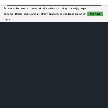
Ta strona korzysta z ciasteczek aby świadczyć usługi na najwyższym
FORMULARZ KONTAKTOWY
ZGODA
poziomie. Dalsze korzystanie ze strony oznacza, że zgadzasz się na ich
użycie.
NAPRAWA MODUŁÓW
Lokalne serwisy AGD:
- nie naprawiają sprzętu AGD na gwarancji!
- nie prowadzą sprzedaży części zamiennych!
- nie wykonują napra małych urządzeń AGD!
- oferują tylko odpłatne naprawy pogwarancyjne!
Serwisanci z Lubartowa i z powiatu lubartowskiego
specjalizują się w naprawie pralek, zmywarek,