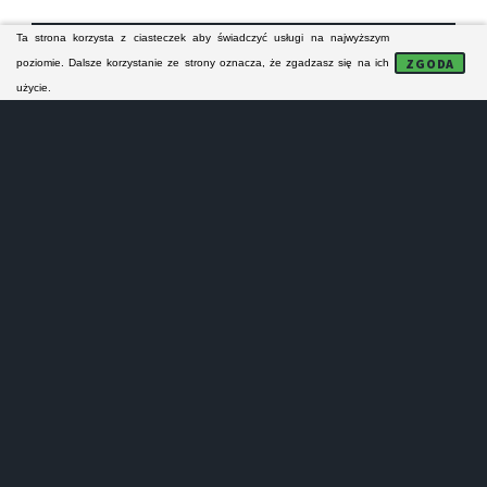
Ta strona korzysta z ciasteczek aby świadczyć usługi na najwyższym
FORMULARZ KONTAKTOWY
ZGODA
poziomie. Dalsze korzystanie ze strony oznacza, że zgadzasz się na ich
użycie.
NAPRAWA MODUŁÓW
Lokalne serwisy AGD:
- nie naprawiają sprzętu AGD na gwarancji!
- nie prowadzą sprzedaży części zamiennych!
- nie wykonują napra małych urządzeń AGD!
- oferują tylko odpłatne naprawy pogwarancyjne!
Serwisanci z Gostynina i z powiatu gostynińskiego
specjalizują się w naprawie pralek, zmywarek,