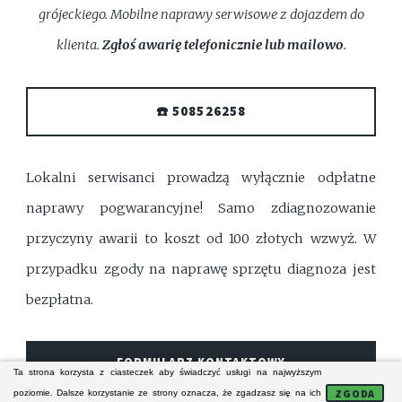
grójeckiego. Mobilne naprawy serwisowe z dojazdem do
klienta.
Zgłoś awarię telefonicznie lub mailowo
.
☎️ 508526258
Lokalni serwisanci prowadzą wyłącznie odpłatne
naprawy pogwarancyjne! Samo zdiagnozowanie
przyczyny awarii to koszt od 100 złotych wzwyż. W
przypadku zgody na naprawę sprzętu diagnoza jest
bezpłatna.
FORMULARZ KONTAKTOWY
Ta strona korzysta z ciasteczek aby świadczyć usługi na najwyższym
ZGODA
poziomie. Dalsze korzystanie ze strony oznacza, że zgadzasz się na ich