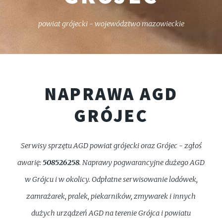
powiat grójecki - województwo mazowieckie
NAPRAWA AGD
GRÓJEC
Serwisy sprzętu AGD powiat grójecki oraz Grójec - zgłoś
awarię:
508526258
. Naprawy pogwarancyjne dużego AGD
w Grójcu i w okolicy. Odpłatne serwisowanie lodówek,
zamrażarek, pralek, piekarników, zmywarek i innych
dużych urządzeń AGD na terenie Grójca i powiatu