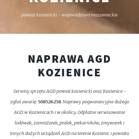
powiat kozienicki - województwo mazowieckie
NAPRAWA AGD
KOZIENICE
Serwisy sprzętu AGD powiat kozienicki oraz Kozienice -
zgłoś awarię:
508526258
. Naprawy pogwarancyjne dużego
AGD w Kozienicach i w okolicy. Odpłatne serwisowanie
lodówek, zamrażarek, pralek, piekarników, zmywarek i
innych dużych urządzeń AGD na terenie Kozienic i powiatu