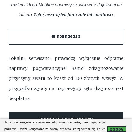
kozienickiego. Mobilne naprawy serwisowe z dojazdem do
klienta.
Zgłoś awarię telefonicznie lub mailowo
.
☎️ 508526258
Lokalni serwisanci prowadzą wyłącznie odpłatne
naprawy pogwarancyjne! Samo zdiagnozowanie
przyczyny awarii to koszt od 100 złotych wzwyż. W
przypadku zgody na naprawę sprzętu diagnoza jest
bezpłatna.
FORMULARZ KONTAKTOWY
Ta strona korzysta z ciasteczek aby świadczyć usługi na najwyższym
ZGODA
poziomie. Dalsze korzystanie ze strony oznacza, że zgadzasz się na ich