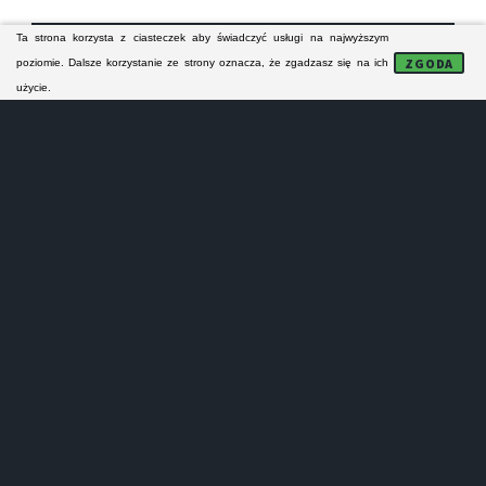
Ta strona korzysta z ciasteczek aby świadczyć usługi na najwyższym
FORMULARZ KONTAKTOWY
ZGODA
poziomie. Dalsze korzystanie ze strony oznacza, że zgadzasz się na ich
użycie.
NAPRAWA MODUŁÓW
Lokalne serwisy AGD:
- nie naprawiają sprzętu AGD na gwarancji!
- nie prowadzą sprzedaży części zamiennych!
- nie wykonują napra małych urządzeń AGD!
- oferują tylko odpłatne naprawy pogwarancyjne!
Serwisanci z Legionowa i z powiatu legionowskiego
specjalizują się w naprawie pralek, zmywarek,