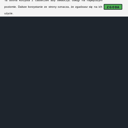
Ta strona korzysta z ciasteczek aby świadczyć usługi na najwyższym
FORMULARZ KONTAKTOWY
ZGODA
poziomie. Dalsze korzystanie ze strony oznacza, że zgadzasz się na ich
użycie.
NAPRAWA MODUŁÓW
Lokalne serwisy AGD:
- nie naprawiają sprzętu AGD na gwarancji!
- nie prowadzą sprzedaży części zamiennych!
- nie wykonują napra małych urządzeń AGD!
- oferują tylko odpłatne naprawy pogwarancyjne!
Serwisanci z Warszawy i z powiatu warszawskiego
specjalizują się w naprawie pralek, zmywarek,
kuchenek i lodówek. Obejmują swym zasięgiem