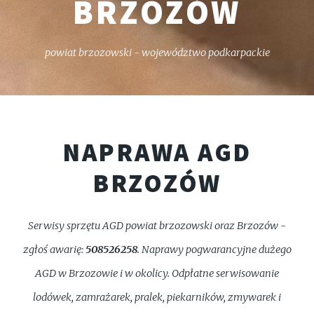
BRZOZÓW
powiat brzozowski - województwo podkarpackie
NAPRAWA AGD
BRZOZÓW
Serwisy sprzętu AGD powiat brzozowski oraz Brzozów -
zgłoś awarię:
508526258
. Naprawy pogwarancyjne dużego
AGD w Brzozowie i w okolicy. Odpłatne serwisowanie
lodówek, zamrażarek, pralek, piekarników, zmywarek i