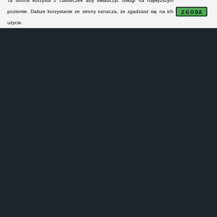
Ta strona korzysta z ciasteczek aby świadczyć usługi na najwyższym
FORMULARZ KONTAKTOWY
ZGODA
poziomie. Dalsze korzystanie ze strony oznacza, że zgadzasz się na ich
użycie.
NAPRAWA MODUŁÓW
Lokalne serwisy AGD:
- nie naprawiają sprzętu AGD na gwarancji!
- nie prowadzą sprzedaży części zamiennych!
- nie wykonują napra małych urządzeń AGD!
- oferują tylko odpłatne naprawy pogwarancyjne!
Serwisanci z Brzozowa i z powiatu brzozowskiego
specjalizują się w naprawie pralek, zmywarek,
kuchenek i lodówek. Obejmują swym zasięgiem