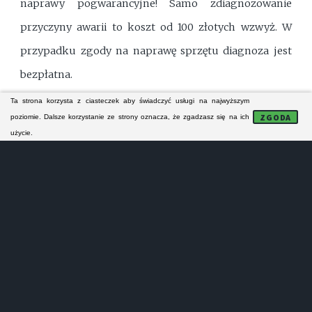
naprawy pogwarancyjne! Samo zdiagnozowanie
przyczyny awarii to koszt od 100 złotych wzwyż. W
przypadku zgody na naprawę sprzętu diagnoza jest
bezpłatna.
Ta strona korzysta z ciasteczek aby świadczyć usługi na najwyższym
ZGODA
poziomie. Dalsze korzystanie ze strony oznacza, że zgadzasz się na ich
FORMULARZ KONTAKTOWY
użycie.
NAPRAWA MODUŁÓW
Lokalne serwisy AGD:
- nie naprawiają sprzętu AGD na gwarancji!
- nie prowadzą sprzedaży części zamiennych!
- nie wykonują napra małych urządzeń AGD!