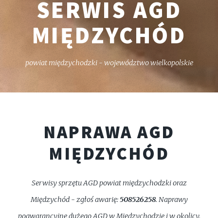
SERWIS AGD
MIĘDZYCHÓD
powiat międzychodzki - województwo wielkopolskie
NAPRAWA AGD
MIĘDZYCHÓD
Serwisy sprzętu AGD powiat międzychodzki oraz
Międzychód - zgłoś awarię:
508526258
. Naprawy
pogwarancyjne dużego AGD w Międzychodzie i w okolicy.