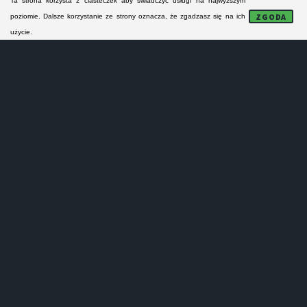
Ta strona korzysta z ciasteczek aby świadczyć usługi na najwyższym
FORMULARZ KONTAKTOWY
ZGODA
poziomie. Dalsze korzystanie ze strony oznacza, że zgadzasz się na ich
użycie.
NAPRAWA MODUŁÓW
Lokalne serwisy AGD:
- nie naprawiają sprzętu AGD na gwarancji!
- nie prowadzą sprzedaży części zamiennych!
- nie wykonują napra małych urządzeń AGD!
- oferują tylko odpłatne naprawy pogwarancyjne!
Serwisanci z Poznania i z powiatu poznańskiego
specjalizują się w naprawie pralek, zmywarek,
kuchenek i lodówek. Obejmują swym zasięgiem