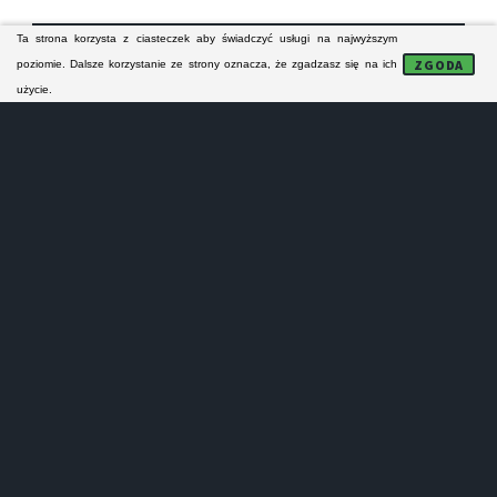
Ta strona korzysta z ciasteczek aby świadczyć usługi na najwyższym
FORMULARZ KONTAKTOWY
ZGODA
poziomie. Dalsze korzystanie ze strony oznacza, że zgadzasz się na ich
użycie.
NAPRAWA MODUŁÓW
Lokalne serwisy AGD:
- nie naprawiają sprzętu AGD na gwarancji!
- nie prowadzą sprzedaży części zamiennych!
- nie wykonują napra małych urządzeń AGD!
- oferują tylko odpłatne naprawy pogwarancyjne!
Serwisanci z Wolsztyna i z powiatu wolsztyńskiego
specjalizują się w naprawie pralek, zmywarek,