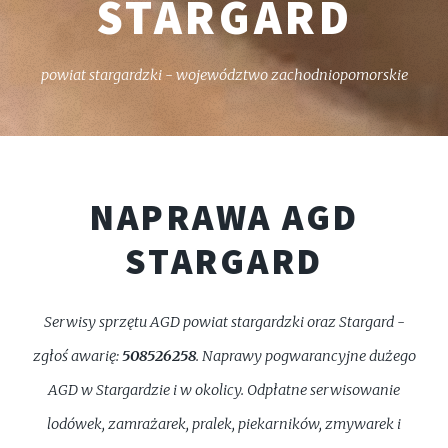
STARGARD
powiat stargardzki - województwo zachodniopomorskie
NAPRAWA AGD
STARGARD
Serwisy sprzętu AGD powiat stargardzki oraz Stargard -
zgłoś awarię:
508526258
. Naprawy pogwarancyjne dużego
AGD w Stargardzie i w okolicy. Odpłatne serwisowanie
lodówek, zamrażarek, pralek, piekarników, zmywarek i