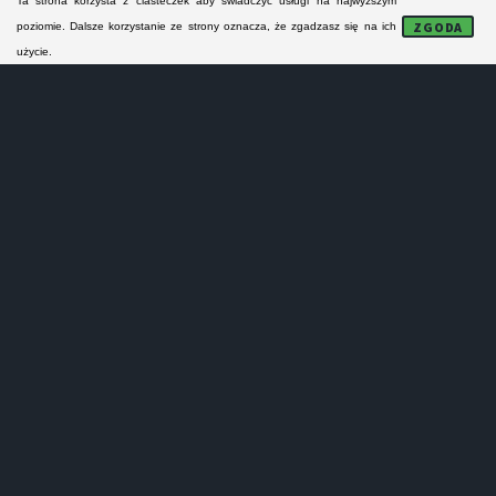
Ta strona korzysta z ciasteczek aby świadczyć usługi na najwyższym
FORMULARZ KONTAKTOWY
ZGODA
poziomie. Dalsze korzystanie ze strony oznacza, że zgadzasz się na ich
użycie.
NAPRAWA MODUŁÓW
Lokalne serwisy AGD:
- nie naprawiają sprzętu AGD na gwarancji!
- nie prowadzą sprzedaży części zamiennych!
- nie wykonują napra małych urządzeń AGD!
- oferują tylko odpłatne naprawy pogwarancyjne!
Serwisanci z Stargardu i z powiatu stargardzkiego
specjalizują się w naprawie pralek, zmywarek,
kuchenek i lodówek. Obejmują swym zasięgiem